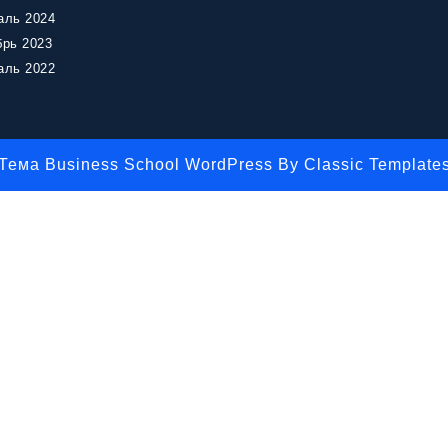
аль 2024
брь 2023
аль 2022
Тема Business School WordPress
By Classic Template