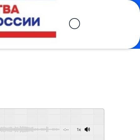
-:--
1x
Powered By
GSpeech