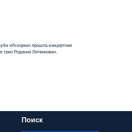
клуба «Искорка» прошла концертная
е трио Родиона Литвинова».
Поиск