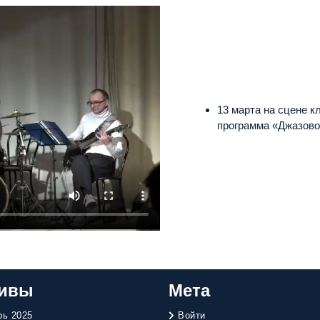
13 марта на сцене 
программа «Джазово
ивы
Мета
рь 2025
Войти