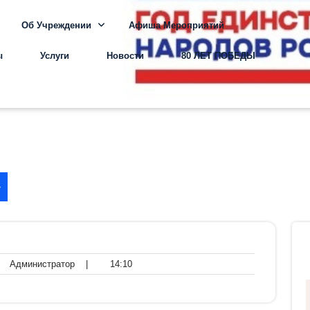
Об Учреждении
Афиша Мероприятий
ы
Услуги
Новости
80 ЛЕТ ПОБЕДЫ
»
нтариев
Администратор
14:10
Администратор
|
14:10