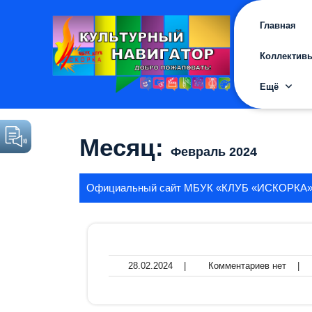
Перейти
к
Главная
содержимому
Коллектив
Ещё
Месяц:
Февраль 2024
Официальный сайт МБУК «КЛУБ «ИСКОРКА
28.02.2024
Комме
28.02.2024
|
Комментариев нет
|
нет