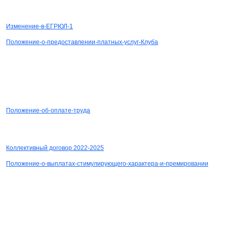
СКАЧАТЬ
Изменение-в-ЕГРЮЛ-1
Положение-о-предоставлении-платных-услуг-Клуба
СКАЧАТЬ
СКАЧАТЬ
Положение-об-оплате-труда
СКАЧАТЬ
Коллективный договор 2022-2025
Положение-о-выплатах-стимулирующего-характера-и-премировании
СКАЧАТЬ