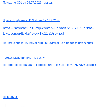
СКАЧАТЬ
Приказ № 301 от 09.07.2026 тарифы
СКАЧАТЬ
Приказ Цифровой ID №48 от 17.11.2025 г.
https://iskorkaclub.ru/wp-content/uploads/2025/11/Приказ-
Цифровой-ID-№48-от-17.11.2025-г.pdf
Приказ о внесении изменений в Положение о порядке и условиях
СКАЧАТЬ
предоставления платных услуг
Положение по обработке персональных данных МБУК Клуб Искорка
СКАЧАТЬ
СКАЧАТЬ
НОК 2022г.