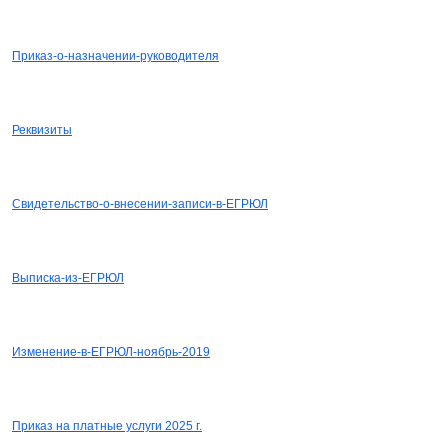
СКАЧАТЬ
Приказ-о-назначении-руководителя
СКАЧАТЬ
Реквизиты
СКАЧАТЬ
Свидетельство-о-внесении-записи-в-ЕГРЮЛ
СКАЧАТЬ
Выписка-из-ЕГРЮЛ
СКАЧАТЬ
Изменение-в-ЕГРЮЛ-ноябрь-2019
СКАЧАТЬ
Приказ на платные услуги 2025 г.